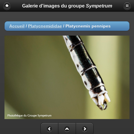
Galerie d'images du groupe
Sympetrum
Accueil
/
Platycnemididae
/
Platycnemis pennipes