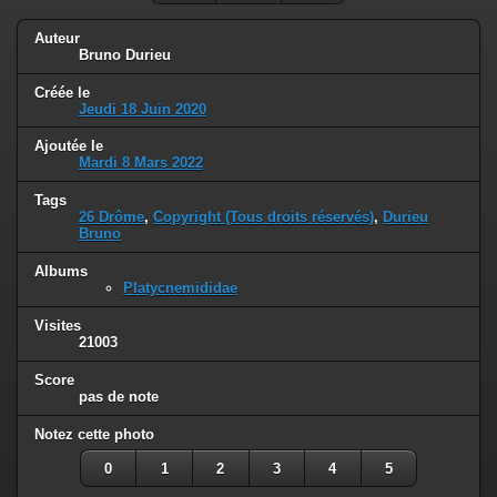
Auteur
Bruno Durieu
Créée le
Jeudi 18 Juin 2020
Ajoutée le
Mardi 8 Mars 2022
Tags
26 Drôme
,
Copyright (Tous droits réservés)
,
Durieu
Bruno
Albums
Platycnemididae
Visites
21003
Score
pas de note
Notez cette photo
0
1
2
3
4
5