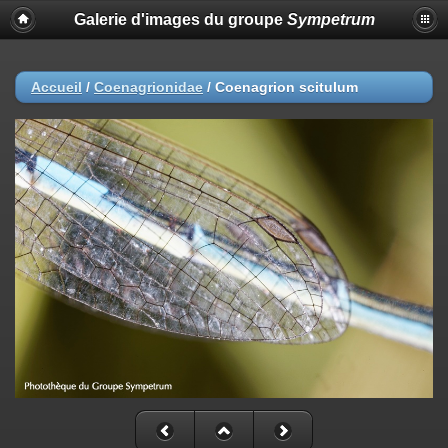
Galerie d'images du groupe
Sympetrum
Accueil
/
Coenagrionidae
/
Coenagrion scitulum