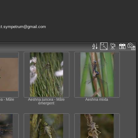
ct.sympetrum@gmail.com
a - Mâle
Aeshna juncea - Mâle
Aeshna mixta
émergent