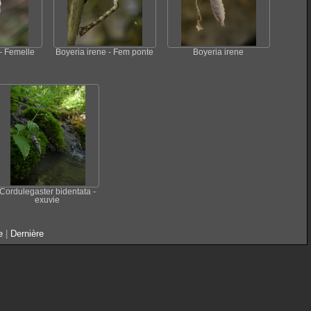
- Femelle
Boyeria irene - Fem ponte
Boyeria irene
Cordulegaster bidentata -
exuvie
e
|
Dernière