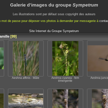
Galerie d'images du groupe
Sympetrum
Les illustrations sont par défaut sous copyright des auteurs
mot de passe pour déposer vos photos à demander par messagerie à
conta
Site Internet du Groupe Sympetrum
amille
99
Aeshna affinis - Mâle
Aeshna cyanea - fem
Aeshna junce
émergente