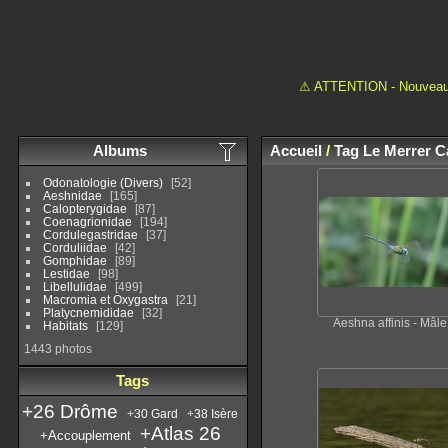
⚠ ATTENTION - Nouveau 
Albums
Accueil
/
Tag
Le Merrer C
Odonatologie (Divers)
52
Aeshnidae
165
Calopterygidae
87
Coenagrionidae
194
Cordulegastridae
37
Corduliidae
42
Gomphidae
89
Lestidae
98
Libellulidae
499
Macromia et Oxygastra
21
Platycnemididae
32
Aeshna affinis - Mâle
Habitats
129
1443 photos
Tags
+26 Drôme
+30 Gard
+38 Isère
+Atlas 26
+Accouplement