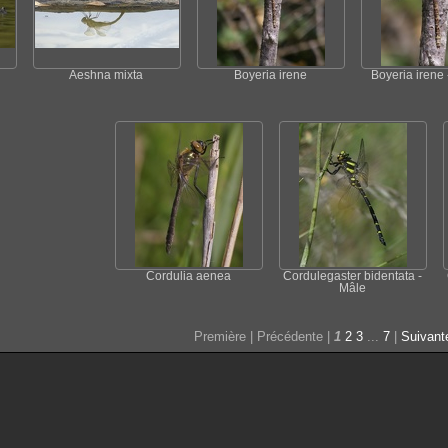
Aeshna mixta
Boyeria irene
Boyeria irene 
Cordulia aenea
Cordulegaster bidentata -
Mâle
Première |
Précédente |
1
2
3
...
7
|
Suivant