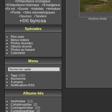
+D'importance écologique
+Emergence
+D'importance historique
+En vol
+Exuvie
+Habitats
+Immature
+Ponte
+Sites odonatologiques
+Sources
+Tandem
Aeshna mixta
+©© byncsa
Spéciales
Plus vues
Mieux notées
Photos récentes
Albums récents
Photos au hasard
Calendrier
Menu
Tags
(100)
Recherche
À propos
Notifications RSS
Albums liés
Aeshnidae
12
Calopterygidae
5
Coenagrionidae
26
Cordulegastridae
3