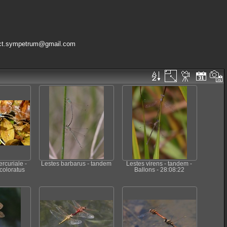
ct.sympetrum@gmail.com
rcuriale -
Lestes barbarus - tandem
Lestes virens - tandem -
coloratus
Ballons - 28:08:22