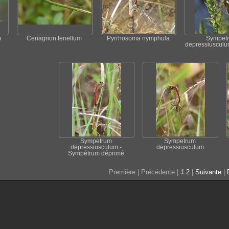
m
Ceriagrion tenellum
Pyrrhosoma nymphula
Sympet
depressiusculu
Sympetrum
Sympetrum
depressiusculum -
depressiusculum
Sympétrum déprimé
Première |
Précédente |
1
2
|
Suivante
|