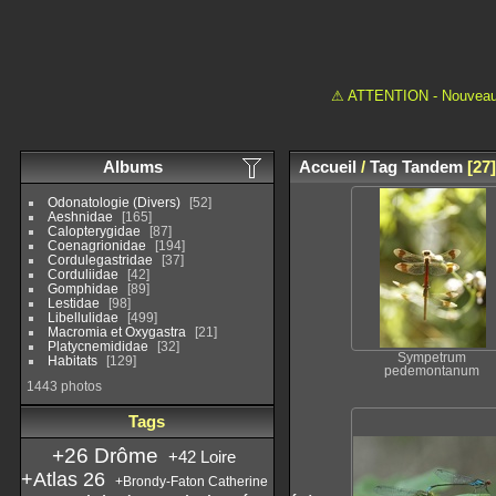
⚠ ATTENTION - Nouveau 
Albums
Accueil
/
Tag
Tandem
27
Odonatologie (Divers)
52
Aeshnidae
165
Calopterygidae
87
Coenagrionidae
194
Cordulegastridae
37
Corduliidae
42
Gomphidae
89
Lestidae
98
Libellulidae
499
Macromia et Oxygastra
21
Platycnemididae
32
Sympetrum
Habitats
129
pedemontanum
1443 photos
Tags
+26 Drôme
+42 Loire
+Atlas 26
+Brondy-Faton Catherine