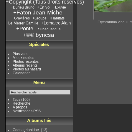
+Copyright (Tous droits réservés)
+En vol
+Durieu Bruno
+Exuvie
+Faton Jean-Michel
+Gravières
+Groupe
+Habitats
+Lemaitre Alain
Erythromma viridulu
+Le Merrer Camille
+Ponte
+Subaquatique
+©© byncsa
Spéciales
Plus vues
Mieux notées
Photos récentes
Albums récents
Photos au hasard
Calendrier
Menu
Tags
(100)
Recherche
À propos
Notifications RSS
Albums liés
Coenagrionidae
13