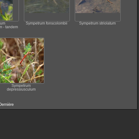
rum
Sympetrum fonscolombii
Sympetrum striolatum
m - tandem
Sympetrum
depressiusculum
Dernière