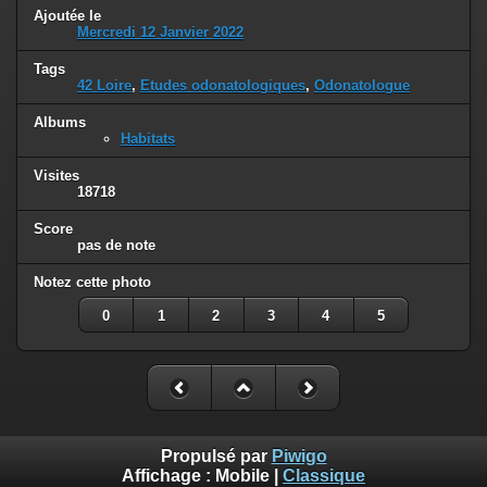
Ajoutée le
Mercredi 12 Janvier 2022
Tags
42 Loire
,
Etudes odonatologiques
,
Odonatologue
Albums
Habitats
Visites
18718
Score
pas de note
Notez cette photo
0
1
2
3
4
5
Propulsé par
Piwigo
Affichage :
Mobile
|
Classique