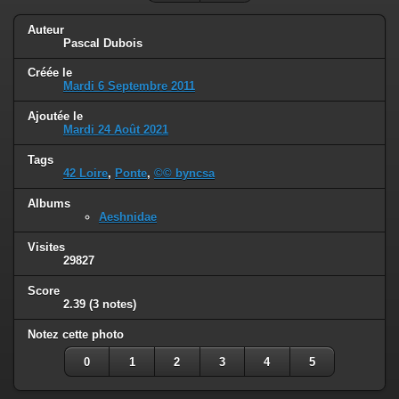
Auteur
Pascal Dubois
Créée le
Mardi 6 Septembre 2011
Ajoutée le
Mardi 24 Août 2021
Tags
42 Loire
,
Ponte
,
©© byncsa
Albums
Aeshnidae
Visites
29827
Score
2.39
(3 notes)
Notez cette photo
0
1
2
3
4
5