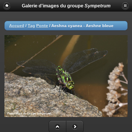
Galerie d'images du groupe
Sympetrum
Accueil
/
Tag
Ponte
/
Aeshna cyanea - Aeshne bleue