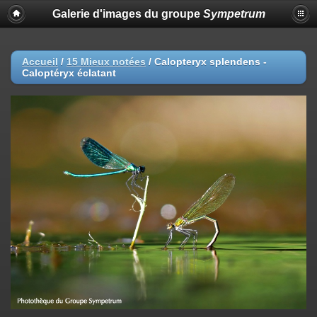
Galerie d'images du groupe
Sympetrum
Accueil
/
15 Mieux notées
/
Calopteryx splendens -
Caloptéryx éclatant