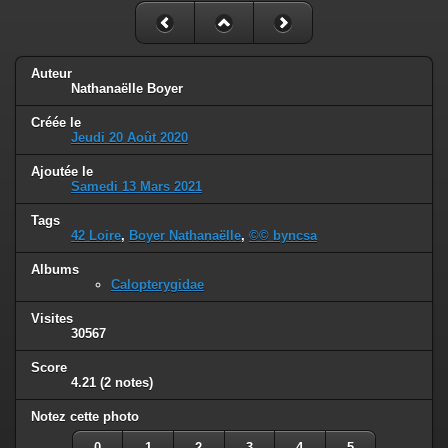
Auteur
Nathanaëlle Boyer
Créée le
Jeudi 20 Août 2020
Ajoutée le
Samedi 13 Mars 2021
Tags
42 Loire
,
Boyer Nathanaëlle
,
©© byncsa
Albums
Calopterygidae
Visites
30567
Score
4.21
(2 notes)
Notez cette photo
0
1
2
3
4
5