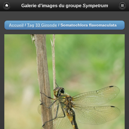
Galerie d'images du groupe
Sympetrum
Accueil
/
Tag
33 Gironde
/
Somatochlora flavomaculata