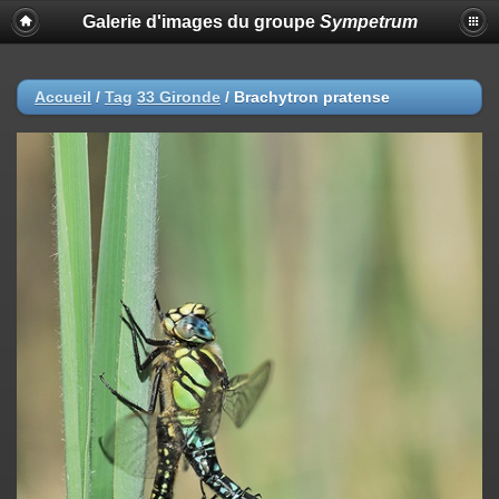
Galerie d'images du groupe
Sympetrum
Accueil
/
Tag
33 Gironde
/
Brachytron pratense