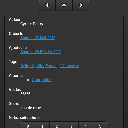
Auteur
Cyrille Deliry
Créée le
Samedi 23 Mai 2015
Ajoutée le
Samedi 29 Février 2020
Tags
Deliry Cyrille
,
Exuvie
,
©© byncsa
Albums
Gomphidae
Visites
25826
Score
pas de note
Notez cette photo
0
1
2
3
4
5