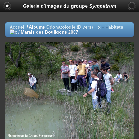
Galerie d'images du groupe
Sympetrum
Accueil
/ Albums
Odonatologie (Divers)
+
Habitats
/
Marais des Bouligons 2007